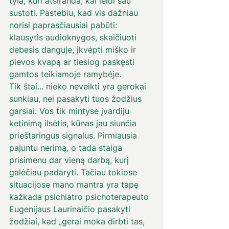
tyla, kuri atsiranda, kai leidi sau 
sustoti. Pastebiu, kad vis dažniau 
norisi paprasčiausiai pabūti: 
klausytis audioknygos, skaičiuoti 
debesis danguje, įkvėpti miško ir 
pievos kvapą ar tiesiog paskęsti 
gamtos teikiamoje ramybėje. 
Tik štai... nieko neveikti yra gerokai 
sunkiau, nei pasakyti tuos žodžius 
garsiai. Vos tik mintyse įvardiju 
ketinimą ilsėtis, kūnas jau siunčia 
prieštaringus signalus. Pirmiausia 
pajuntu nerimą, o tada staiga 
prisimenu dar vieną darbą, kurį 
galėčiau padaryti. Tačiau tokiose 
situacijose mano mantra yra tapę 
kažkada psichiatro psichoterapeuto 
Eugenijaus Laurinaičio pasakyti 
žodžiai, kad „gerai moka dirbti tas, 