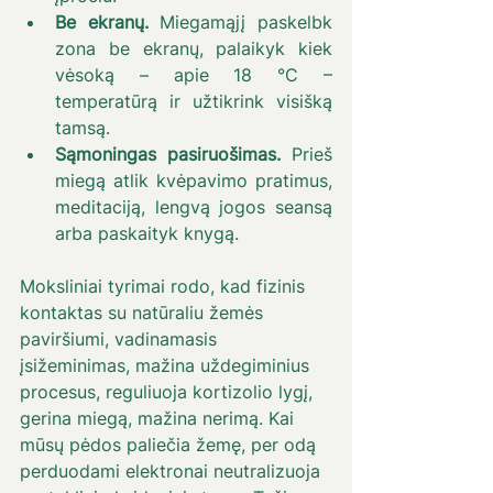
Be ekranų.
 Miegamąjį paskelbk 
zona be ekranų, palaikyk kiek 
vėsoką – apie 18 °C – 
temperatūrą ir užtikrink visišką 
tamsą.
Sąmoningas pasiruošimas.
 Prieš 
miegą atlik kvėpavimo pratimus, 
meditaciją, lengvą jogos seansą 
arba paskaityk knygą.
Moksliniai tyrimai rodo, kad fizinis 
kontaktas su natūraliu žemės 
paviršiumi, vadinamasis 
įsižeminimas, mažina uždegiminius 
procesus, reguliuoja kortizolio lygį, 
gerina miegą, mažina nerimą. Kai 
mūsų pėdos paliečia žemę, per odą 
perduodami elektronai neutralizuoja 