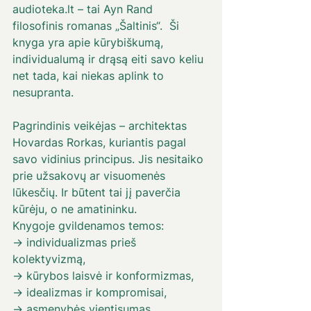
audioteka.lt – tai Ayn Rand 
filosofinis romanas „Šaltinis“.  Ši 
knyga yra apie kūrybiškumą, 
individualumą ir drąsą eiti savo keliu 
net tada, kai niekas aplink to 
nesupranta. 
Pagrindinis veikėjas – architektas 
Hovardas Rorkas, kuriantis pagal 
savo vidinius principus. Jis nesitaiko 
prie užsakovų ar visuomenės 
lūkesčių. Ir būtent tai jį paverčia 
kūrėju, o ne amatininku. 
Knygoje gvildenamos temos: 
→ individualizmas prieš 
kolektyvizmą, 
→ kūrybos laisvė ir konformizmas, 
→ idealizmas ir kompromisai, 
→ asmenybės vientisumas, 