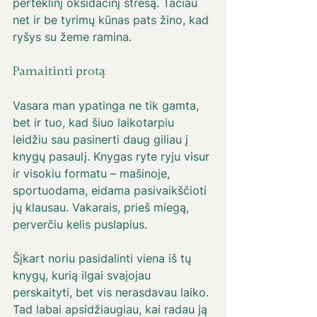
perteklinį oksidacinį stresą. Tačiau 
net ir be tyrimų kūnas pats žino, kad 
ryšys su žeme ramina. 
Pamaitinti protą 
Vasara man ypatinga ne tik gamta, 
bet ir tuo, kad šiuo laikotarpiu 
leidžiu sau pasinerti daug giliau į 
knygų pasaulį. Knygas ryte ryju visur 
ir visokiu formatu – mašinoje, 
sportuodama, eidama pasivaikščioti 
jų klausau. Vakarais, prieš miegą, 
perverčiu kelis puslapius. 
Šįkart noriu pasidalinti viena iš tų 
knygų, kurią ilgai svajojau 
perskaityti, bet vis nerasdavau laiko. 
Tad labai apsidžiaugiau, kai radau ją 