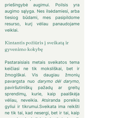
priešingybė augimui. Poilsis yra 
augimo sąlyga. Nes ilsėdamiesi, arba 
tiesiog būdami, mes pasipildome 
resurso, kurį vėliau panaudojame 
veiklai. 
Kintantis požiūris į sveikatą ir 
gyvenimo kokybę
Pastaraisiais metais sveikatos tema 
keičiasi ne tik moksliškai, bet ir 
žmogiškai. Vis daugiau žmonių 
pavargsta nuo 
darymo dėl darymo
, 
paviršutiniškų pažadų ar greitų 
sprendimų, kurie, kaip paaiškėja 
vėliau, neveikia. Atsiranda poreikis 
gyliui ir tikrumui.Sveikata ima reikšti 
ne tik tai, kad nesergi, bet ir tai, kaip 