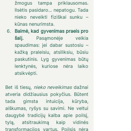
žmogus tampa priklausomas. 
Ilsėtis pasidaro... nepatogu. Tada 
nieko neveikti fiziškai sunku – 
kūnas nenurimsta.
Baimė, kad gyvenimas praeis pro 
šalį.
 Pasąmonėje veikia 
spaudimas: jei dabar sustosiu – 
kažką praleisiu, atsiliksiu, būsiu 
paskutinis. Lyg gyvenimas būtų 
lenktynės, kuriose nėra laiko 
atsikvėpti.
Bet iš tiesų, 
nieko neveikimas
 dažnai 
atveria didžiausius pokyčius. Būtent 
tada gimsta intuicija, kūryba, 
aiškumas, ryšys su savimi. Ne veltui 
daugybė tradicijų kalba apie poilsį, 
tylą, atsitraukimą
kaip
vidinės 
transformacijos vartus.
Poilsis nėra 