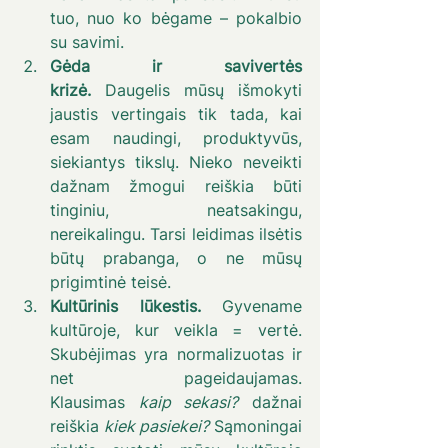
tuo, nuo ko bėgame – pokalbio 
su savimi.
Gėda ir savivertės 
krizė.
 Daugelis mūsų išmokyti 
jaustis vertingais tik tada, kai 
esam naudingi, produktyvūs, 
siekiantys tikslų. Nieko neveikti 
dažnam žmogui reiškia būti 
tinginiu, neatsakingu, 
nereikalingu. Tarsi leidimas ilsėtis 
būtų prabanga, o ne mūsų 
prigimtinė teisė.
Kultūrinis lūkestis.
 Gyvename 
kultūroje, kur veikla = vertė. 
Skubėjimas yra normalizuotas ir 
net pageidaujamas. 
Klausimas 
kaip sekasi?
 dažnai 
reiškia 
kiek pasiekei?
 Sąmoningai 