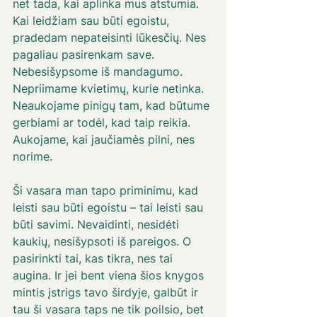
net tada, kai aplinka mus atstumia. 
Kai leidžiam sau būti egoistu, 
pradedam nepateisinti lūkesčių. Nes 
pagaliau pasirenkam save. 
Nebesišypsome iš mandagumo. 
Nepriimame kvietimų, kurie netinka. 
Neaukojame pinigų tam, kad būtume 
gerbiami ar todėl, kad taip reikia. 
Aukojame, kai jaučiamės pilni, nes 
norime. 
Ši vasara man tapo priminimu, kad 
leisti sau būti egoistu – tai leisti sau 
būti savimi. Nevaidinti, nesidėti 
kaukių, nesišypsoti iš pareigos. O 
pasirinkti tai, kas tikra, nes tai 
augina. Ir jei bent viena šios knygos 
mintis įstrigs tavo širdyje, galbūt ir 
tau ši vasara taps ne tik poilsio, bet 