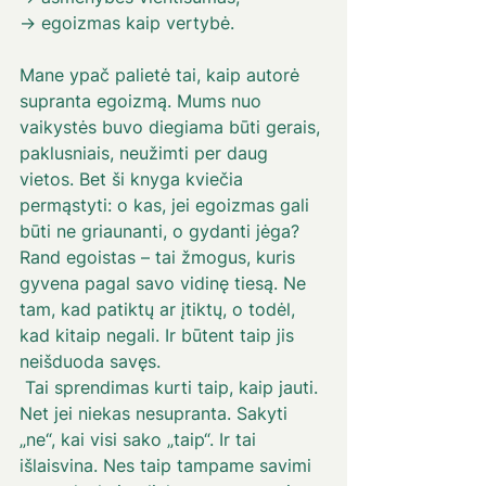
→ egoizmas kaip vertybė. 
Mane ypač palietė tai, kaip autorė 
supranta egoizmą. Mums nuo 
vaikystės buvo diegiama būti gerais, 
paklusniais, neužimti per daug 
vietos. Bet ši knyga kviečia 
permąstyti: o kas, jei egoizmas gali 
būti ne griaunanti, o gydanti jėga? 
Rand egoistas – tai žmogus, kuris 
gyvena pagal savo vidinę tiesą. Ne 
tam, kad patiktų ar įtiktų, o todėl, 
kad kitaip negali. Ir būtent taip jis 
neišduoda savęs.
 Tai sprendimas kurti taip, kaip jauti. 
Net jei niekas nesupranta. Sakyti 
„ne“, kai visi sako „taip“. Ir tai 
išlaisvina. Nes taip tampame savimi 