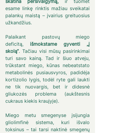
skatina persivalgymą,
 ir tuomet 
esame linkę rinktis mažiau sveikatai 
palankų maistą – įvairius greituosius 
užkandžius.
Palaikant pastovų miego 
deficitą,
 išmokstame gyventi „į 
skolą“
. Tačiau visi mūsų pasirinkimai 
turi savo kainą. Tad ir šiuo atveju, 
trūkstant miego, kūnas nebeatstato 
metabolinės pusiausvyros, padidėja 
kortizolio lygis, todėl ryte gali laukti 
ne tik nuovargis, bet ir didesnė 
gliukozės problema (aukštesnis 
cukraus kiekis kraujyje).
Miego metu smegenyse įsijungia 
gliolimfinė sistema, kuri išvalo 
toksinus – tai tarsi naktinė smegenų 