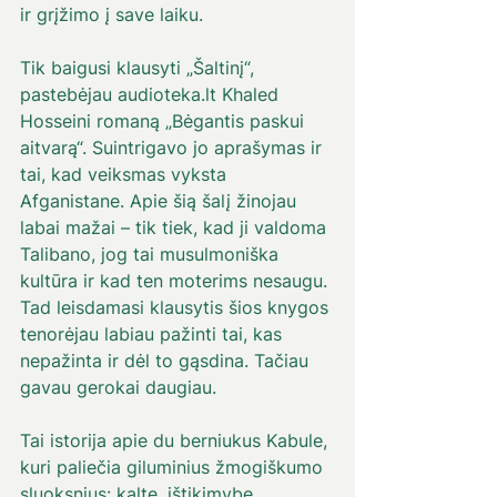
ir grįžimo į save laiku.
Tik baigusi klausyti „Šaltinį“, 
pastebėjau audioteka.lt Khaled 
Hosseini romaną „Bėgantis paskui 
aitvarą“. Suintrigavo jo aprašymas ir 
tai, kad veiksmas vyksta 
Afganistane. Apie šią šalį žinojau 
labai mažai – tik tiek, kad ji valdoma 
Talibano, jog tai musulmoniška 
kultūra ir kad ten moterims nesaugu. 
Tad leisdamasi klausytis šios knygos 
tenorėjau labiau pažinti tai, kas 
nepažinta ir dėl to gąsdina. Tačiau 
gavau gerokai daugiau. 
Tai istorija apie du berniukus Kabule, 
kuri paliečia giluminius žmogiškumo 
sluoksnius: kaltę, ištikimybę, 