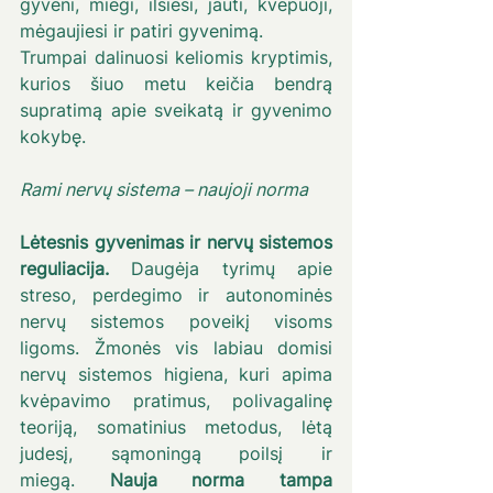
gyveni, miegi, ilsiesi, jauti, kvėpuoji, 
mėgaujiesi ir patiri gyvenimą.
Trumpai dalinuosi keliomis kryptimis, 
kurios šiuo metu keičia bendrą 
supratimą apie sveikatą ir gyvenimo 
kokybę.
Rami nervų sistema – naujoji norma
Lėtesnis gyvenimas ir nervų sistemos 
reguliacija. 
Daugėja tyrimų apie 
streso, perdegimo ir autonominės 
nervų sistemos poveikį visoms 
ligoms. Žmonės vis labiau domisi 
nervų sistemos higiena, kuri apima 
kvėpavimo pratimus, polivagalinę 
teoriją, somatinius metodus, lėtą 
judesį, sąmoningą poilsį ir 
miegą. 
Nauja norma tampa 