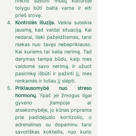
rinktis sustoti mūsų kultūroje 
tolygu būti balta varna ir eiti 
prieš srovę.
Kontrolės iliuzija.
 Veikla suteikia 
jausmą, kad valdai situaciją. Kai 
nedarai, lieki pažeidžiamas, tarsi 
niekas nuo tavęs nebepriklauso. 
Kai kuriems tai kelia nerimą. Tad 
darymas tampa būdu, kaip mes 
valdome savo nerimą. Ir užuot 
pasirinkę išbūti ir pažinti jį, mes 
renkamės ir toliau jį slėpti.
Priklausomybė nuo streso 
hormonų.
 Ypač jei žmogus ilgai 
gyveno įtampoje ar 
atsakomybėje, jo kūnas pripranta 
prie padidėjusio kortizolio, o 
adrenalinas su dopaminu tarsi 
savotiškas kokteilis, nuo kurio 