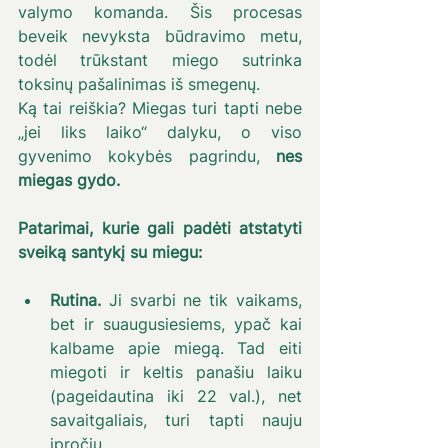
valymo komanda. Šis procesas 
beveik nevyksta būdravimo metu, 
todėl trūkstant miego sutrinka 
toksinų pašalinimas iš smegenų.
Ką tai reiškia? Miegas turi tapti nebe 
„jei liks laiko“ dalyku, o viso 
gyvenimo kokybės pagrindu, 
nes 
miegas gydo.
Patarimai, kurie gali padėti atstatyti 
sveiką santykį su miegu:
Rutina.
 Ji svarbi ne tik vaikams, 
bet ir suaugusiesiems, ypač kai 
kalbame apie miegą. Tad eiti 
miegoti ir keltis panašiu laiku 
(pageidautina iki 22 val.), net 
savaitgaliais, turi tapti nauju 
įpročiu.