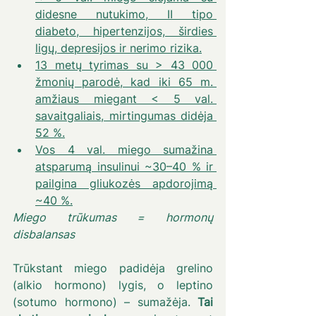
didesne nutukimo, II tipo 
diabeto, hipertenzijos, širdies 
ligų, depresijos ir nerimo rizika.
13 metų tyrimas su > 43 000 
žmonių parodė, kad iki 65 m. 
amžiaus miegant < 5 val. 
savaitgaliais, mirtingumas didėja 
52 %.
Vos 4 val. miego sumažina 
atsparumą insulinui ~30–40 % ir 
pailgina gliukozės apdorojimą 
~40 %.
Miego trūkumas = hormonų 
disbalansas
Trūkstant miego padidėja grelino 
(alkio hormono) lygis, o leptino 
(sotumo hormono) – sumažėja.
 Tai 