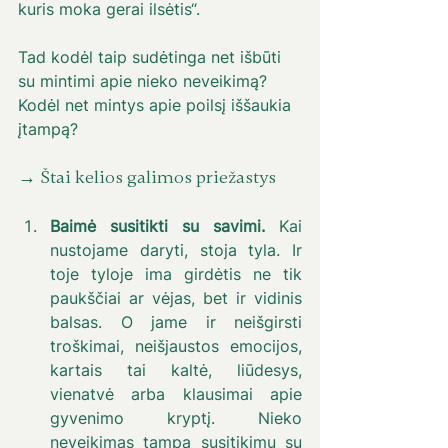
kuris moka gerai ilsėtis“. 
Tad kodėl taip sudėtinga net išbūti 
su mintimi apie nieko neveikimą? 
Kodėl net mintys apie poilsį iššaukia 
įtampą?
→ Štai kelios galimos priežastys
Baimė susitikti su savimi.
 Kai 
nustojame daryti, stoja tyla. Ir 
toje tyloje ima girdėtis ne tik 
paukščiai ar vėjas, bet ir vidinis 
balsas. O jame ir neišgirsti 
troškimai, neišjaustos emocijos, 
kartais tai kaltė, liūdesys, 
vienatvė arba klausimai apie 
gyvenimo kryptį. Nieko 
neveikimas tampa susitikimu su 