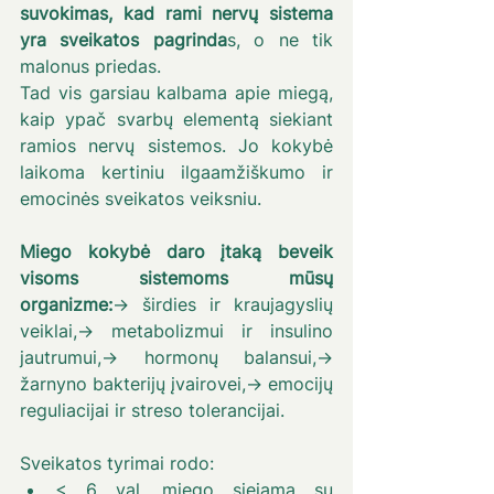
suvokimas, kad rami nervų sistema 
yra sveikatos pagrinda
s, o ne tik 
malonus priedas.
Tad vis garsiau kalbama apie miegą, 
kaip ypač svarbų elementą siekiant 
ramios nervų sistemos. Jo kokybė 
laikoma kertiniu ilgaamžiškumo ir 
emocinės sveikatos veiksniu.
Miego kokybė daro įtaką beveik 
visoms sistemoms mūsų 
organizme:
→ širdies ir kraujagyslių 
veiklai,→ metabolizmui ir insulino 
jautrumui,→ hormonų balansui,→ 
žarnyno bakterijų įvairovei,→ emocijų 
reguliacijai ir streso tolerancijai.
Sveikatos tyrimai rodo:
< 6 val. miego siejama su 