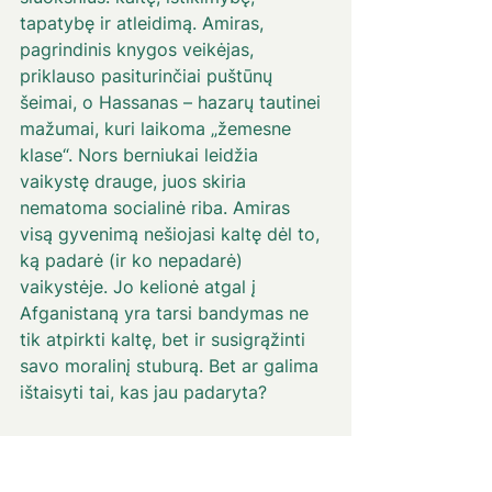
tapatybę ir atleidimą. Amiras, 
pagrindinis knygos veikėjas, 
priklauso pasiturinčiai puštūnų 
šeimai, o Hassanas – hazarų tautinei 
mažumai, kuri laikoma „žemesne 
klase“. Nors berniukai leidžia 
vaikystę drauge, juos skiria 
nematoma socialinė riba. Amiras 
visą gyvenimą nešiojasi kaltę dėl to, 
ką padarė (ir ko nepadarė) 
vaikystėje. Jo kelionė atgal į 
Afganistaną yra tarsi bandymas ne 
tik atpirkti kaltę, bet ir susigrąžinti 
savo moralinį stuburą. Bet ar galima 
ištaisyti tai, kas jau padaryta? 
Vienas skaudžiausių momentų – kai 
Amiras mato, kas nutinka Hassanui, 