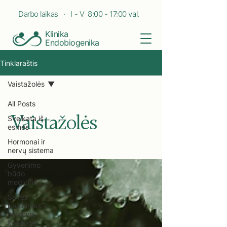
Darbo laikas · I - V 8:00 - 17:00 val.
Klinika
Endobiogenika
Tinklaraštis
Vaistažolės
All Posts
Vaistažolės
Sveikata iš
esmės
Hormonai ir
nervų sistema
Gyvenimo
būdo
medicina
Savęs
pažinimas ir
emocinė
sveikata