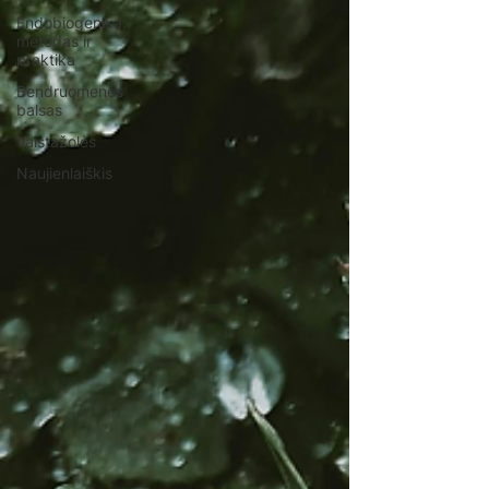
Endobiogenika:
metodas ir
praktika
Bendruomenės
balsas
Vaistažolės
Naujienlaiškis