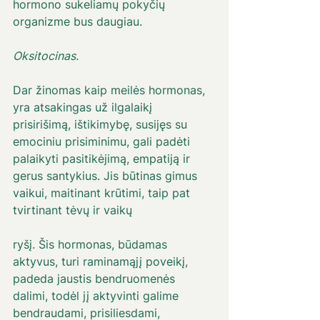
hormono sukeliamų pokyčių 
organizme bus daugiau. 
Oksitocinas. 
Dar žinomas kaip meilės hormonas, 
yra atsakingas už ilgalaikį 
prisirišimą, ištikimybę, susijęs su 
emociniu prisiminimu, gali padėti 
palaikyti pasitikėjimą, empatiją ir 
gerus santykius. Jis būtinas gimus 
vaikui, maitinant krūtimi, taip pat 
tvirtinant tėvų ir vaikų
ryšį. Šis hormonas, būdamas 
aktyvus, turi raminamąjį poveikį, 
padeda jaustis bendruomenės 
dalimi, todėl jį aktyvinti galime 
bendraudami, prisiliesdami, 