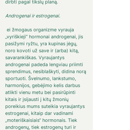
dirbti pagal tikslų planą.
Androgenai ir estrogenai.
 ei žmogaus organizme vyrauja 
„vyriškieji“ hormonai androgenai, jis 
pasižymi ryžtu, yra kupinas jėgų, 
noro kovoti už save ir (arba) kitą, 
savarankiškas. Vyraujantys 
androgenai padeda lengviau priimti 
sprendimus, nesiblaškyti, didina norą 
sportuoti. Švelnumo, lankstumo, 
harmonijos, gebėjimo kelis darbus 
atlikti vienu metu bei pasirūpinti 
kitais ir įsijausti į kitų žmonių 
poreikius mums suteikia vyraujantys 
estrogenai, kitaip dar vadinami 
„moteriškaisiais“ hormonais. Tiek 
androgenų, tiek estrogenų turi ir 