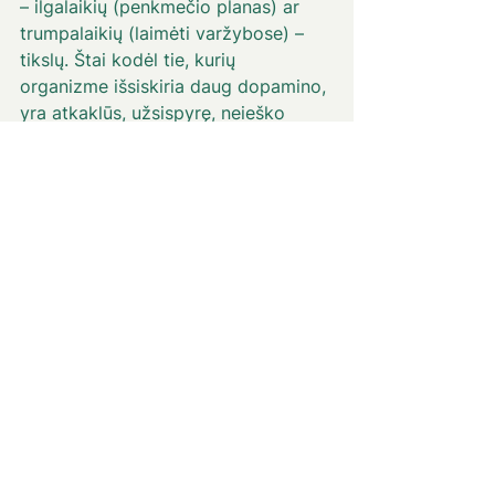
– ilgalaikių (penkmečio planas) ar 
trumpalaikių (laimėti varžybose) – 
tikslų. Štai kodėl tie, kurių 
organizme išsiskiria daug dopamino, 
yra atkaklūs, užsispyrę, neieško 
lengvo kelio. Įdomu ir tai, kad 
dopaminas slopina prolaktiną.
Serotoninas.
Taip pat yra neurotransmiteris, 
gaminamas smegenyse ir veikiantis 
širdies bei kraujagyslių, imuninę, 
šalinimo ir virškinimo sistemas. Šis 
hormonas atsakingas už būdravimą, 
mokymosi galimybes ir atmintį, 
pasitikėjimą savimi ir savivertę, 
padeda reguliuoti nuotaiką, apetitą, 
virškinimą, leidžia mums jaustis 