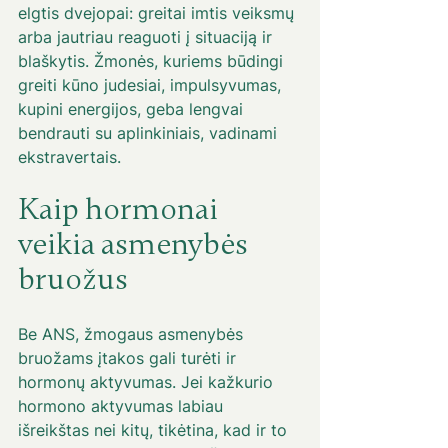
elgtis dvejopai: greitai imtis veiksmų 
arba jautriau reaguoti į situaciją ir 
blaškytis. Žmonės, kuriems būdingi 
greiti kūno judesiai, impulsyvumas, 
kupini energijos, geba lengvai 
bendrauti su aplinkiniais, vadinami 
ekstravertais.
Kaip hormonai 
veikia asmenybės 
bruožus
Be ANS, žmogaus asmenybės 
bruožams įtakos gali turėti ir 
hormonų aktyvumas. Jei kažkurio 
hormono aktyvumas labiau 
išreikštas nei kitų, tikėtina, kad ir to 