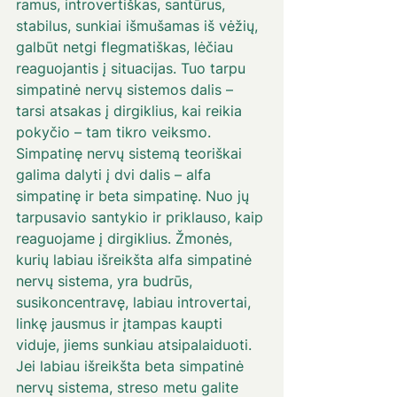
ramus, introvertiškas, santūrus, 
stabilus, sunkiai išmušamas iš vėžių, 
galbūt netgi flegmatiškas, lėčiau 
reaguojantis į situacijas. Tuo tarpu 
simpatinė nervų sistemos dalis – 
tarsi atsakas į dirgiklius, kai reikia 
pokyčio – tam tikro veiksmo. 
Simpatinę nervų sistemą teoriškai 
galima dalyti į dvi dalis – alfa 
simpatinę ir beta simpatinę. Nuo jų 
tarpusavio santykio ir priklauso, kaip 
reaguojame į dirgiklius. Žmonės, 
kurių labiau išreikšta alfa simpatinė 
nervų sistema, yra budrūs, 
susikoncentravę, labiau introvertai, 
linkę jausmus ir įtampas kaupti 
viduje, jiems sunkiau atsipalaiduoti. 
Jei labiau išreikšta beta simpatinė 
nervų sistema, streso metu galite 