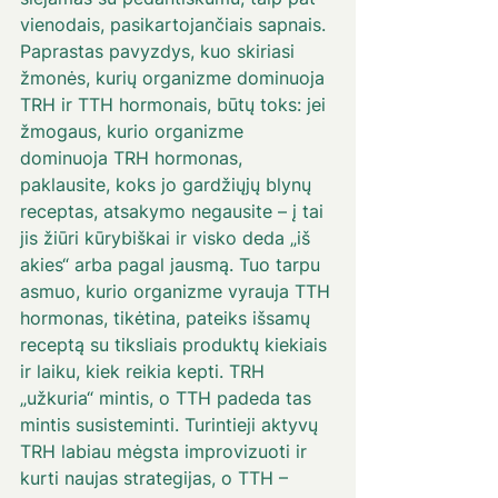
vienodais, pasikartojančiais sapnais. 
Paprastas pavyzdys, kuo skiriasi 
žmonės, kurių organizme dominuoja 
TRH ir TTH hormonais, būtų toks: jei 
žmogaus, kurio organizme 
dominuoja TRH hormonas, 
paklausite, koks jo gardžiųjų blynų 
receptas, atsakymo negausite – į tai 
jis žiūri kūrybiškai ir visko deda „iš 
akies“ arba pagal jausmą. Tuo tarpu 
asmuo, kurio organizme vyrauja TTH 
hormonas, tikėtina, pateiks išsamų 
receptą su tiksliais produktų kiekiais 
ir laiku, kiek reikia kepti. TRH 
„užkuria“ mintis, o TTH padeda tas 
mintis susisteminti. Turintieji aktyvų 
TRH labiau mėgsta improvizuoti ir 
kurti naujas strategijas, o TTH – 