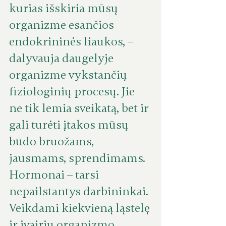
kurias išskiria mūsų 
organizme esančios 
endokrininės liaukos, – 
dalyvauja daugelyje 
organizme vykstančių 
fiziologinių procesų. Jie 
ne tik lemia sveikatą, bet ir 
gali turėti įtakos mūsų 
būdo bruožams, 
jausmams, sprendimams. 
Hormonai – tarsi 
nepailstantys darbininkai. 
Veikdami kiekvieną ląstelę 
ir įvairių organizmo 