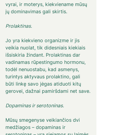
vyrai, ir moterys, kiekviename mūsų 
jų dominavimas gali skirtis.
Prolaktinas.
Jo yra kiekvieno organizme ir jis 
veikia nuolat, tik didesniais kiekiais 
išsiskiria žindant. Prolaktinas dar 
vadinamas rūpestingumo hormonu, 
todėl nenuostabu, kad asmenys, 
turintys aktyvaus prolaktino, gali 
būti linkę savo jėgas atiduoti kitų 
gerovei, dažnai pamiršdami net save.
Dopaminas ir serotoninas.
Mūsų smegenyse veikiančios dvi 
medžiagos – dopaminas ir 
serotoninas – yra siejamos su laimės 