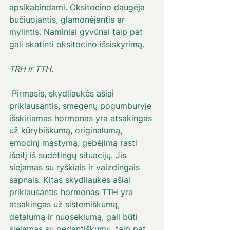
apsikabindami. Oksitocino daugėja 
bučiuojantis, glamonėjantis ar 
mylintis. Naminiai gyvūnai taip pat 
gali skatinti oksitocino išsiskyrimą.
TRH ir TTH.
 Pirmasis, skydliaukės ašiai 
priklausantis, smegenų pogumburyje 
išskiriamas hormonas yra atsakingas 
už kūrybiškumą, originalumą, 
emocinį mąstymą, gebėjimą rasti 
išeitį iš sudėtingų situacijų. Jis 
siejamas su ryškiais ir vaizdingais 
sapnais. Kitas skydliaukės ašiai 
priklausantis hormonas TTH yra 
atsakingas už sistemiškumą, 
detalumą ir nuoseklumą, gali būti 
siejamas su pedantiškumu, taip pat 