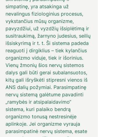
simpatinę, yra atsakinga už 
nevalingus fiziologinius procesus, 
vykstančius mūsų organizme, 
pavyzdžiui, už vyzdžių išsiplėtimą ir 
susitraukimą, žarnyno judesius, seilių 
išsiskyrimą ir t. t. Ši sistema padeda 
reaguoti į dirgiklius – tiek kylančius 
organizmo viduje, tiek ir išorinius. 
Vienų žmonių šios nervų sistemos 
dalys gali būti gerai subalansuotos, 
kitų gali išryškėti stipresni vienos iš 
ANS dalių požymiai. Parasimpatinę 
nervų sistemą galėtume pavadinti 
„ramybės ir atsipalaidavimo“ 
sistema, kuri palaiko bendrą 
organizmo tonusą nestresinėje 
aplinkoje. Jei organizme vyrauja 
parasimpatinė nervų sistema, esate 