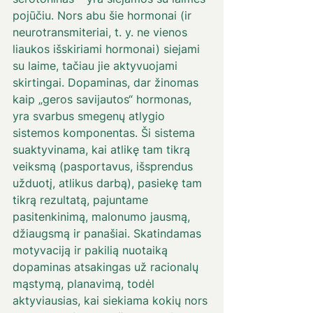
pojūčiu. Nors abu šie hormonai (ir 
neurotransmiteriai, t. y. ne vienos 
liaukos išskiriami hormonai) siejami 
su laime, tačiau jie aktyvuojami 
skirtingai. Dopaminas, dar žinomas 
kaip „geros savijautos“ hormonas, 
yra svarbus smegenų atlygio 
sistemos komponentas. Ši sistema 
suaktyvinama, kai atlikę tam tikrą 
veiksmą (pasportavus, išsprendus 
užduotį, atlikus darbą), pasiekę tam 
tikrą rezultatą, pajuntame 
pasitenkinimą, malonumo jausmą, 
džiaugsmą ir panašiai. Skatindamas 
motyvaciją ir pakilią nuotaiką 
dopaminas atsakingas už racionalų 
mąstymą, planavimą, todėl 
aktyviausias, kai siekiama kokių nors 