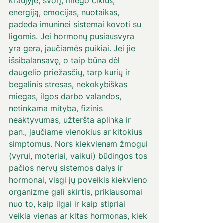
kraujyje, svorį, miego ciklus, 
energiją, emocijas, nuotaikas, 
padeda imuninei sistemai kovoti su 
ligomis. Jei hormonų pusiausvyra 
yra gera, jaučiamės puikiai. Jei jie 
išsibalansavę, o taip būna dėl 
daugelio priežasčių, tarp kurių ir 
begalinis stresas, nekokybiškas 
miegas, ilgos darbo valandos, 
netinkama mityba, fizinis 
neaktyvumas, užteršta aplinka ir 
pan., jaučiame vienokius ar kitokius 
simptomus. Nors kiekvienam žmogui 
(vyrui, moteriai, vaikui) būdingos tos 
pačios nervų sistemos dalys ir 
hormonai, visgi jų poveikis kiekvieno 
organizme gali skirtis, priklausomai 
nuo to, kaip ilgai ir kaip stipriai 
veikia vienas ar kitas hormonas, kiek 