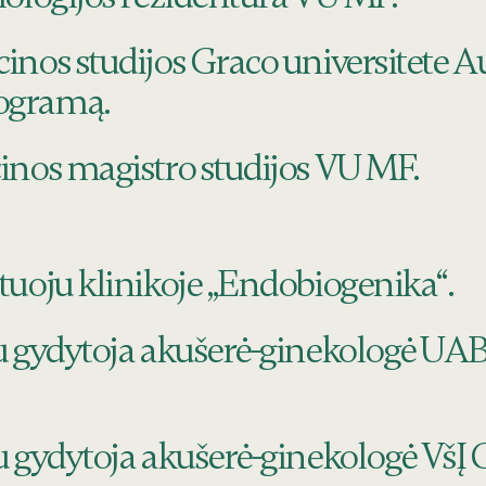
nos studijos Graco universitete Au
ogramą.
nos magistro studijos VU MF.
uoju klinikoje „Endobiogenika“.
 gydytoja akušerė-ginekologė UA
au gydytoja akušerė-ginekologė VšĮ C