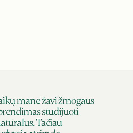
aikų mane žavi žmogaus
sprendimas studijuoti
atūralus. Tačiau