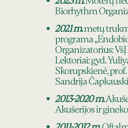
2023 m.
Moterų neur
Biorhythm Organiza
2021 m.
metų trukm
programa „Endobiog
Organizatorius: VšĮ
Lektoriai: gyd. Yuli
Skorupskienė, prof.
Sandrija Čapkauskie
2013-2020 m.
Akušer
Akušerijos ir gineko
2011-2012 m
. Oftal