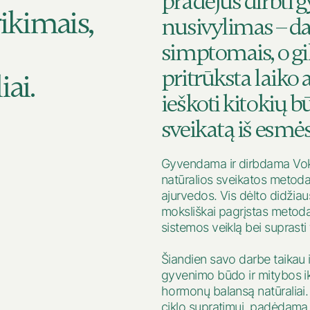
pradėjus dirbti g
ikimais,
nusivylimas – d
simptomais, o g
pritrūksta laiko 
ai.
ieškoti kitokių 
sveikatą iš esmės
Gyvendama ir dirbdama Vokie
natūralios sveikatos metoda
ajurvedos. Vis dėlto didžia
moksliškai pagrįstas metodas
sistemos veiklą bei suprasti
Šiandien savo darbe taikau 
gyvenimo būdo ir mitybos iki
hormonų balansą natūraliai. 
ciklo supratimui, padėdama m