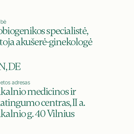
ybė
biogenikos specialistė,
toja akušerė-ginekologė
EN, DE
ietos adresas
kalnio medicinos ir
atingumo centras, II a.
kalnio g. 40 Vilnius