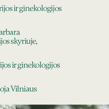
jos ir ginekologijos
Barbara
os skyriuje,
os ir ginekologijos
toja Vilniaus