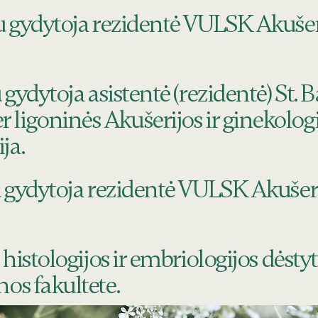
u gydytoja rezidentė VULSK Akušeri
gydytoja asistentė (rezidentė) St. 
ligoninės Akušerijos ir ginekologij
ja.
 gydytoja rezidentė VULSK Akušerij
histologijos ir embriologijos dėsty
nos fakultete.