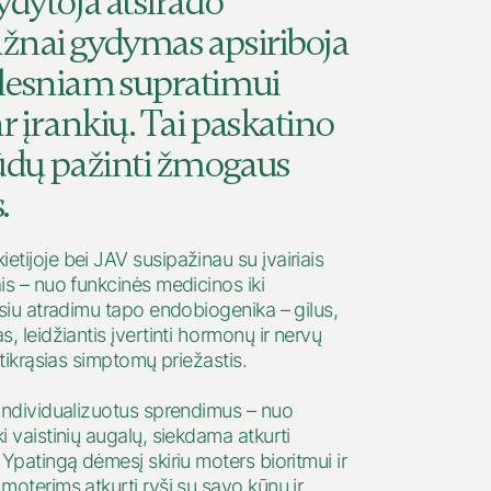
ydytoja atsirado
ažnai gydymas apsiriboja
ilesniam supratimui
ar įrankių. Tai paskatino
būdų pažinti žmogaus
.
tijoje bei JAV susipažinau su įvairiais
is – nuo funkcinės medicinos iki
usiu atradimu tapo endobiogenika – gilus,
, leidžiantis įvertinti hormonų ir nervų
 tikrąsias simptomų priežastis.
individualizuotus sprendimus – nuo
 vaistinių augalų, siekdama atkurti
Ypatingą dėmesį skiriu moters bioritmui ir
oterims atkurti ryšį su savo kūnu ir