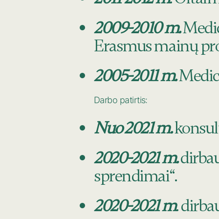
2009-2010 m.
Medici
Erasmus mainų pr
2005-2011 m.
Medici
Darbo patirtis:
Nuo 2021 m.
konsult
2020-2021 m.
dirbau
sprendimai“.
2020-2021 m
. dirb