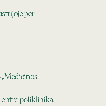
strijoje per
B „Medicinos
entro poliklinika.