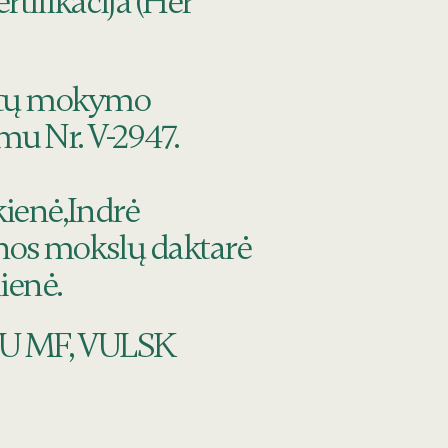
tifikacija (Her
istų mokymo
u Nr. V-2947.
kienė,Indrė
inos mokslų daktarė
ienė.
 VU MF, VULSK