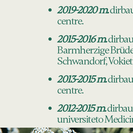
2019-2020 m.
dirba
centre.
2015-2016 m.
dirbau 
Barmherzige Brüder 
Schwandorf, Vokieti
2013-2015 m.
dirbau
centre.
2012-2015 m.
dirbau 
universiteto Medici