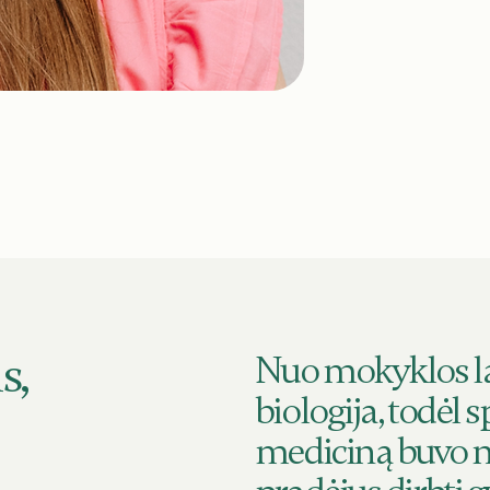
s,
Nuo mokyklos l
biologija, todėl 
mediciną buvo n