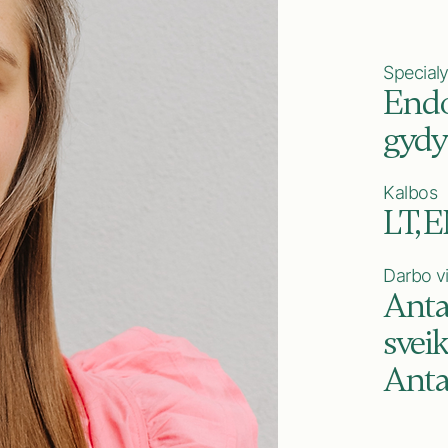
Special
Endo
gydy
Kalbos
LT, 
Darbo v
Anta
sveik
Anta