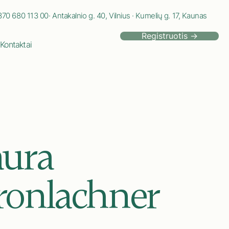
70 680 113 00· Antakalnio g. 40, Vilnius · Kumelių g. 17, Kaunas
Registruotis →
Kontaktai
aura
ronlachner