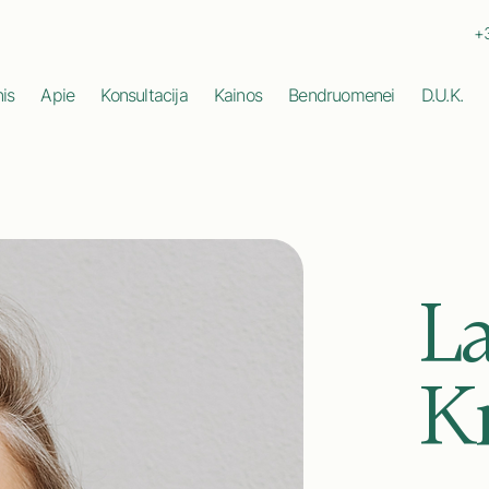
+3
is
Apie
Konsultacija
Kainos
Bendruomenei
D.U.K.
L
K