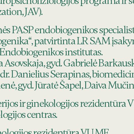
opsichofiziologijos programa ir ser
tion, JAV).
ės PASP endobiogenikos special
enika“, patvirtinta LR SAM įsakym
 Endobiogenikos institutas.
ya Asovskaja, gyd. Gabrielė Barkaus
 dr. Danielius Serapinas, biomedic
nė, gyd. Jūratė Šapel, Daiva Mučin
ijos ir ginekologijos rezidentūra
logijos centras.
mologijos rezidentūra VU MF.