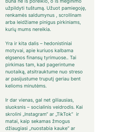
būna ne iš poreikio, o iš mėginimo 
užpildyti tuštumą. Užuot pamiegoję, 
renkamės saldumynus , scrollinam  
arba leidžiame pinigus pirkiniams, 
kurių mums nereikia. 
Yra ir kita dalis – hedonistiniai 
motyvai, apie kuriuos kalbama 
elgsenos finansų tyrimuose.. Tai 
pirkimas tam, kad pagerintume 
nuotaiką, atsitrauktume nuo streso 
ar pasijustume truputį geriau bent 
kelioms minutėms. 
Ir dar vienas, gal net giliausias, 
sluoksnis – socialinis veidrodis. Kai 
skrolini „Instagram“ ar „TikTok“  ir 
matai, kaip sekamas žmogus 
džiaugiasi „nuostabia kauke“ ar 