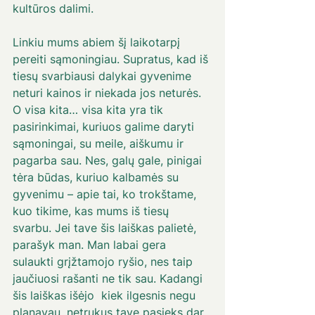
kultūros dalimi.
Linkiu mums abiem šį laikotarpį 
pereiti sąmoningiau. Supratus, kad iš 
tiesų svarbiausi dalykai gyvenime 
neturi kainos ir niekada jos neturės. 
O visa kita… visa kita yra tik 
pasirinkimai, kuriuos galime daryti 
sąmoningai, su meile, aiškumu ir 
pagarba sau. Nes, galų gale, pinigai 
tėra būdas, kuriuo kalbamės su 
gyvenimu – apie tai, ko trokštame, 
kuo tikime, kas mums iš tiesų 
svarbu. Jei tave šis laiškas palietė, 
parašyk man. Man labai gera 
sulaukti grįžtamojo ryšio, nes taip 
jaučiuosi rašanti ne tik sau. Kadangi 
šis laiškas išėjo  kiek ilgesnis negu  
planavau, netrukus tave pasieks dar 