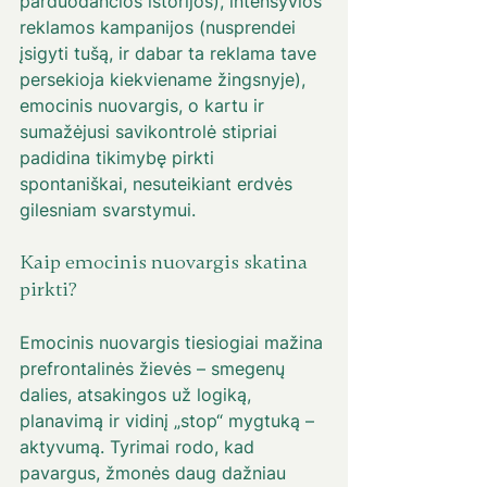
parduodančios istorijos), intensyvios 
reklamos kampanijos (nusprendei 
įsigyti tušą, ir dabar ta reklama tave 
persekioja kiekviename žingsnyje), 
emocinis nuovargis, o kartu ir 
sumažėjusi savikontrolė stipriai 
padidina tikimybę pirkti 
spontaniškai, nesuteikiant erdvės 
gilesniam svarstymui.
Kaip emocinis nuovargis skatina 
pirkti? 
Emocinis nuovargis tiesiogiai mažina 
prefrontalinės žievės – smegenų 
dalies, atsakingos už logiką, 
planavimą ir vidinį „stop“ mygtuką – 
aktyvumą. Tyrimai rodo, kad 
pavargus, žmonės daug dažniau 