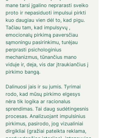
mane tarsi įgalino neprarasti sveiko 
proto ir nepasiduoti impulsui pirkti 
kuo daugiau vien dėl to, kad pigu. 
Tačiau tam, kad impulsyvų , 
emocionalų pirkimą paversčiau 
sąmoningu pasirinkimu, turėjau 
perprasti psichologinius 
mechanizmus, tūnančius mano 
viduje ir, deja, vis dar įtraukiančius į 
pirkimo bangą. 
Dalinuosi jais ir su jumis. Tyrimai 
rodo, kad mūsų pirkimo elgesys 
nėra tik logika ar racionalus 
sprendimas. Tai daug sudėtingesnis 
procesas. Analizuojant impulsinius 
pirkimus, pasirodo, jog vizualiniai 
dirgikliai (gražiai pateikta reklama, 