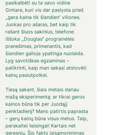
pasikalbėti su ta savo vidine 
Gintare, kuri vis dar paslysta prieš 
,,gera kaina tik šiandien“ viliones. 
Juokas pro ašaras, bet kaip tik 
rašant šiuos sakinius, telefone 
iššoka ,,Douglas“ programėlės 
pranešimas, primenantis, kad 
šiandien galioja ypatinga nuolaida. 
Lyg savotiškas egzaminas – 
patikrinti, kaip man sekasi atstovėti 
kainų pasiutpolkei. 
Tiesą sakant, šiais metais dariau 
mažą eksperimentą: ar tikrai geros 
kainos būna tik per Juodąjį 
penktadienį? Mano patirtis paprasta 
– gerų kainų būna visus metus. Taip, 
perskaitei teisingai! Kartais net 
geresnių. Šio fakto įsisąmoninimas 