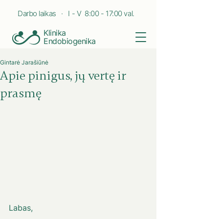
Darbo laikas · I - V 8:00 - 17:00 val.
Klinika
Endobiogenika
Gintarė Jarašiūnė
Apie pinigus, jų vertę ir
prasmę
Labas, 