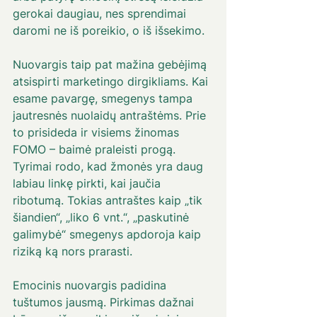
gerokai daugiau, nes sprendimai 
daromi ne iš poreikio, o iš išsekimo. 
Nuovargis taip pat mažina gebėjimą 
atsispirti marketingo dirgikliams. Kai 
esame pavargę, smegenys tampa 
jautresnės nuolaidų antraštėms. Prie 
to prisideda ir visiems žinomas 
FOMO – baimė praleisti progą. 
Tyrimai rodo, kad žmonės yra daug 
labiau linkę pirkti, kai jaučia 
ribotumą. Tokias antraštes kaip „tik 
šiandien“, „liko 6 vnt.“, „paskutinė 
galimybė“ smegenys apdoroja kaip 
riziką ką nors prarasti.
Emocinis nuovargis padidina 
tuštumos jausmą. Pirkimas dažnai 