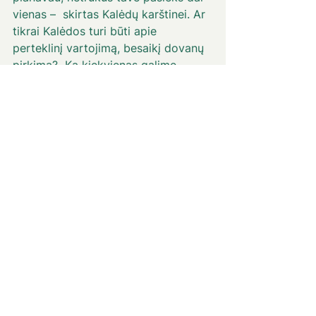
vienas –  skirtas Kalėdų karštinei. Ar 
tikrai Kalėdos turi būti apie 
perteklinį vartojimą, besaikį dovanų 
pirkimą?  Ką kiekvienas galime 
padaryti, kad jos iš tiesų taptų apie 
prasmę ir laiką kartu? 
Su meile
Gintarė
← Grįžti į tinklaraštį