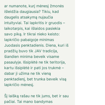
ar numanote, kurį mėnesį žmonės 
išleidžia daugiausia? Tikiu, kad 
daugelis atsakymą nujaučia 
intuityviai. Tai lapkritis ir gruodis – 
laikotarpis, kai išlaidos pasiekia 
savo piką. Ir tikrai nieko keisto: 
lapkričio pabaigoje minimas 
Juodasis penktadienis. Diena, kuri iš 
pradžių buvo tik JAV tradicija, 
šiandien minima beveik visame 
pasaulyje. Išsiplėtė ne tik teritorija, 
kartu išsiplėtė ir pati jos trukmė – 
dabar ji užima ne tik vieną 
penktadienį, bet trunka beveik visą 
lapkričio mėnesį. 
Šį laišką rašau ne tik jums, bet ir sau 
pačiai. Tai mano bandymas 