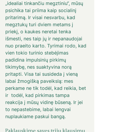
„idealiai tinkančiu megztiniu“, mūsų 
psichika tai priima kaip socialinį 
pritarimą. Ir visai nesvarbu, kad 
megztukų turi dviem metams į 
priekį, o kaukes neretai tenka 
išmesti, nes taip jų ir nepanaudojai 
nuo praeito karto. Tyrimai rodo, kad 
vien tokio turinio stebėjimas 
padidina impulsinių pirkimų 
tikimybę, nes suaktyvina norą 
pritapti. Visa tai susideda į vieną 
labai žmogišką paveikslą: mes 
perkame ne tik todėl, kad reikia, bet 
ir  todėl, kad pirkimas tampa 
reakcija į mūsų vidinę būseną. Ir jei 
to nepastebime, labai lengvai 
nuplaukiame paskui bangą.
Paklauskime savęs trijų klausimų 