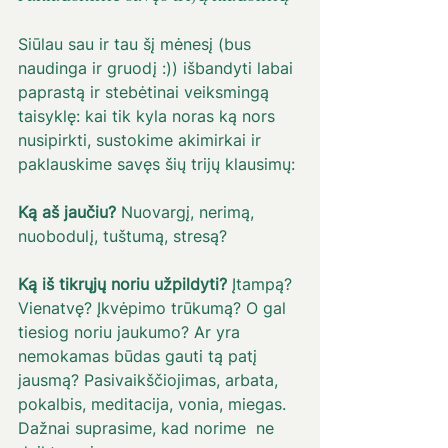
Siūlau sau ir tau šį mėnesį (bus 
naudinga ir gruodį :)) išbandyti labai 
paprastą ir stebėtinai veiksmingą 
taisyklę: kai tik kyla noras ką nors 
nusipirkti, sustokime akimirkai ir 
paklauskime savęs šių trijų klausimų: 
Ką aš jaučiu?
 Nuovargį, nerimą, 
nuobodulį, tuštumą, stresą? 
Ką iš tikrųjų noriu užpildyti? 
Įtampą? 
Vienatvę? Įkvėpimo trūkumą? O gal 
tiesiog noriu jaukumo? Ar yra 
nemokamas būdas gauti tą patį 
jausmą? Pasivaikščiojimas, arbata, 
pokalbis, meditacija, vonia, miegas. 
Dažnai suprasime, kad norime  ne 