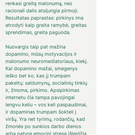
renkasi greitą malonumą, nes 
racionali dalis atsijungia pirmoji. 
Rezultatas paprastas: pirkinys ima 
atrodyti kaip greita ramybė, greitas 
sprendimas, greita paguoda. 
Nuovargis taip pat mažina 
dopamino, mūsų motyvacijos ir 
malonumo neuromediatoriaus, kiekį. 
Kai dopamino mažai, smegenys 
ieško bet ko, kas jį trumpam 
pakeltų: saldumynų, socialinių tinklų 
ir, žinoma, pirkimo. Apsipirkimas 
internetu čia tampa pavojingai 
lengvu keliu – vos keli paspaudimai, 
ir dopaminas trumpam šokteli į 
viršų. Yra net tyrimų, rodančių, kad 
žmonės po sunkios darbo dienos 
arba patyrę emocinį stresą išleidžia 