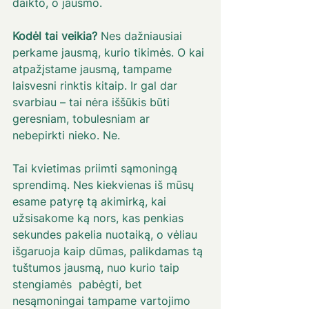
daikto, o jausmo. 
Kodėl tai veikia? 
Nes dažniausiai 
perkame jausmą, kurio tikimės. O kai 
atpažįstame jausmą, tampame 
laisvesni rinktis kitaip. Ir gal dar 
svarbiau – tai nėra iššūkis būti 
geresniam, tobulesniam ar 
nebepirkti nieko. Ne. 
Tai kvietimas priimti sąmoningą 
sprendimą. Nes kiekvienas iš mūsų 
esame patyrę tą akimirką, kai 
užsisakome ką nors, kas penkias 
sekundes pakelia nuotaiką, o vėliau 
išgaruoja kaip dūmas, palikdamas tą 
tuštumos jausmą, nuo kurio taip 
stengiamės  pabėgti, bet 
nesąmoningai tampame vartojimo 