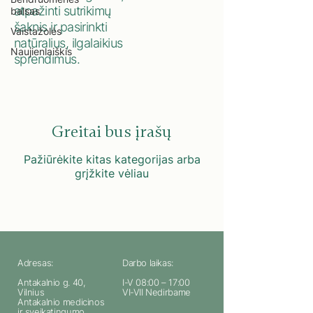
atpažinti sutrikimų
balsas
šaknis ir pasirinkti
Vaistažolės
natūralius, ilgalaikius
Naujienlaiškis
sprendimus.
Greitai bus įrašų
Pažiūrėkite kitas kategorijas arba
grįžkite vėliau
Adresas:
Darbo laikas:
Antakalnio g. 40,
I-V 08:00 – 17:00
Vilnius
VI-VII Nedirbame
Antakalnio medicinos
ir sveikatingumo