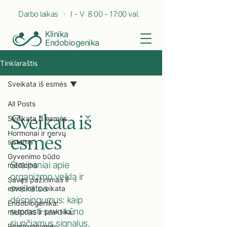
Darbo laikas · I - V 8:00 - 17:00 val.
Klinika
Endobiogenika
Tinklaraštis
Sveikata iš esmės
All Posts
Sveikata iš
Sveikata iš esmės
Hormonai ir nervų
esmės
sistema
Gyvenimo būdo
Straipsniai apie
medicina
organizmo veiklą ir
Savęs pažinimas ir
sveikatos
emocinė sveikata
dėsningumus: kaip
Endobiogenika:
suprasti savo kūno
metodas ir praktika
siunčiamus signalus,
Bendruomenės