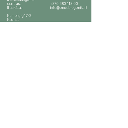
centras,
+370 680 113 00
II aukštas
info@endobiogenika.lt
Kumelių g.17-2,
Kaunas
Facebook
Linkedin
Instagram
VšĮ „Endobiogenikos institutas”
Įmonės kodas: 303053744
PVM kodas: LT100010606517
AB SEB Bankas LT157044060007899411
Privatumo politika
Pirkimo – pardavimo
taisyklės
Klinika
Endobiogenika