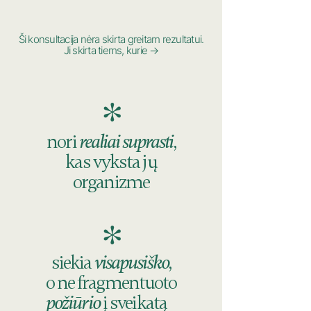
Ši konsultacija nėra skirta greitam rezultatui.
Ji skirta tiems, kurie →
*
nori
realiai suprasti
,
kas vyksta jų
organizme
*
siekia
visapusiško
,
o ne fragmentuoto
požiūrio
į sveikatą