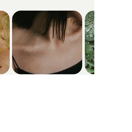
Moters ciklas – moters
stiprybė,
Laura Kronlachner
→ Skaityti daugiau