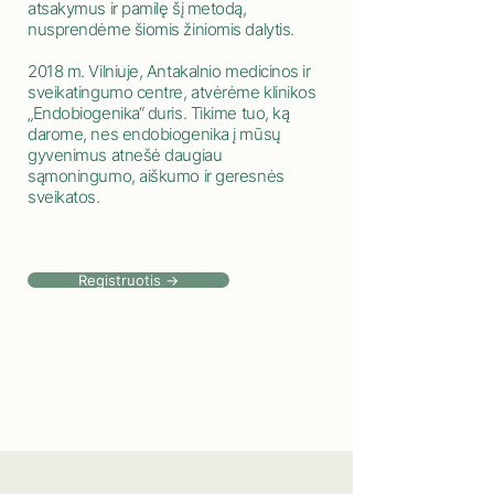
atsakymus ir pamilę šį metodą,
nusprendėme šiomis žiniomis dalytis.
2018 m. Vilniuje, Antakalnio medicinos ir
sveikatingumo centre, atvėrėme klinikos
„Endobiogenika“ duris. Tikime tuo, ką
darome, nes endobiogenika į mūsų
gyvenimus atnešė daugiau
sąmoningumo, aiškumo ir geresnės
sveikatos.
Registruotis →