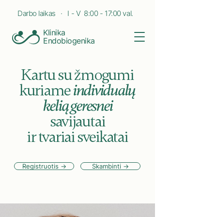
Darbo laikas · I - V 8:00 - 17:00 val.
Klinika
Endobiogenika
Kartu su žmogumi
kuriame
individualų
kelią geresnei
savijautai
ir tvariai sveikatai
Registruotis →
Skambinti →