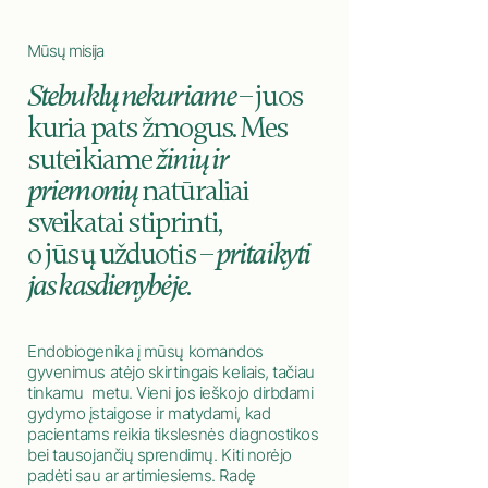
Mūsų misija
Stebuklų nekuriame
– juos
kuria pats žmogus. Mes
suteikiame
žinių ir
priemonių
natūraliai
sveikatai stiprinti,
o jūsų užduotis –
pritaikyti
jas kasdienybėje
.
Endobiogenika į mūsų komandos
gyvenimus atėjo skirtingais keliais, tačiau
tinkamu metu. Vieni jos ieškojo dirbdami
gydymo įstaigose ir matydami, kad
pacientams reikia tikslesnės diagnostikos
bei tausojančių sprendimų. Kiti norėjo
padėti sau ar artimiesiems. Radę