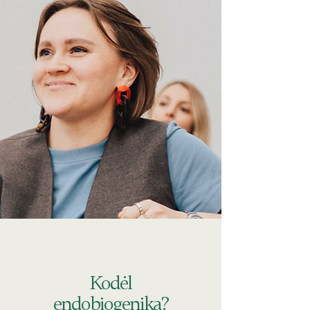
Kodėl
endobiogenika?