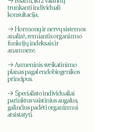
→
Išsami, iki 2 valandų
trunkanti individuali
konsultacija.
→
Hormonų ir nervų sistemos
analizė, remiantis organizmo
funkcijų indeksais ir
anamneze.
→
Asmeninis sveikatinimo
planas pagal endobiogenikos
principus.
→ S
pecialisto individualiai
parinktus vaistinius augalus,
galinčius padėti organizmui
atsistatyti.